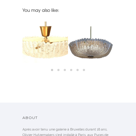
You may also like:
EMIEL
MIDCENTURY SWEDISH
AN, 1970
ORREFORS GLASS
PAIRS OF
ORREFORS MOLDED
PENDANT SWEDEN, 1950
CRYSTAL S
GLASS CHANDELIER
LD
ABOUT
Après avoir tenu une galerie à Bruxelles durant 18 ans,
Olivier Hutzemakers s'est installé à Paris, aux Puces de