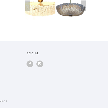
PENDANT SWEDEN,
CRYSTAL SCON
MOLDED GLASS
1950
1960
CHANDELIER
SOLD
SOCIAL
llée 1