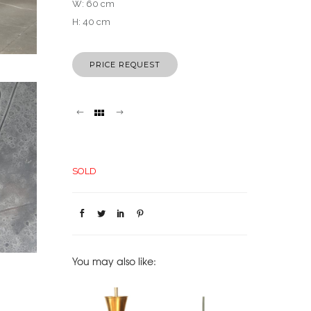
W: 60 cm
H: 40 cm
PRICE REQUEST
SOLD
You may also like:
SOFA EMIEL
MIDCENTURY
ORREFORS GLASS
PAIRS OF ORR
RANNEMAN, 1970
SWEDISH ORREFORS