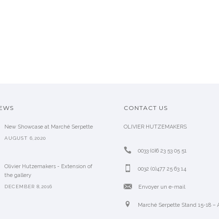
1970
SOLD
NEWS
CONTACT US
New Showcase at Marché Serpette
OLIVIER HUTZEMAKERS
AUGUST 6,2020
0033 (0)6 23 53 05 51
Olivier Hutzemakers - Extension of
0032 (0)477 25 63 14
the gallery
DECEMBER 8,2016
Envoyer un e-mail
Marché Serpette Stand 15-18 – A