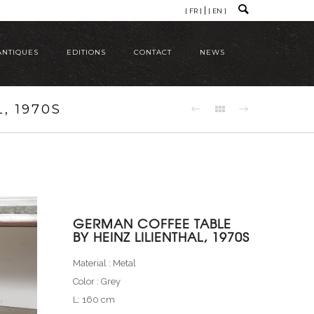
[ FR ]
[ EN ]
ANTIQUES
EDITIONS
CONTACT
NEWS
, 1970S
GERMAN COFFEE TABLE
BY HEINZ LILIENTHAL, 1970S
Material : Metal
Color : Grey
L: 160 cm