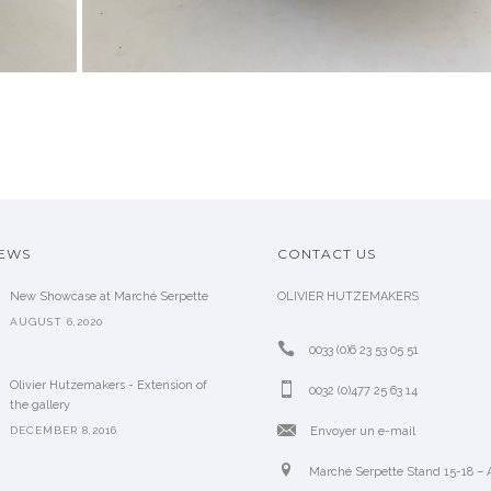
NEWS
CONTACT US
New Showcase at Marché Serpette
OLIVIER HUTZEMAKERS
AUGUST 6,2020
0033 (0)6 23 53 05 51
Olivier Hutzemakers - Extension of
0032 (0)477 25 63 14
the gallery
DECEMBER 8,2016
Envoyer un e-mail
Marché Serpette Stand 15-18 – A