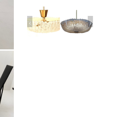
SOFA EMIEL
MIDCENTURY
ORREFORS GLASS
PAIRS OF ORR
RANNEMAN, 1970
SWEDISH ORREFORS
PENDANT SWEDEN,
CRYSTAL SCON
MOLDED GLASS
1950
1960
CHANDELIER
SOLD