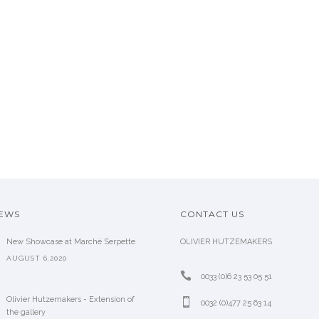
NEWS
CONTACT US
New Showcase at Marché Serpette
OLIVIER HUTZEMAKERS
AUGUST 6,2020
0033 (0)6 23 53 05 51
Olivier Hutzemakers - Extension of
0032 (0)477 25 63 14
the gallery