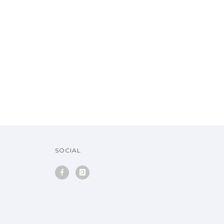
SOCIAL