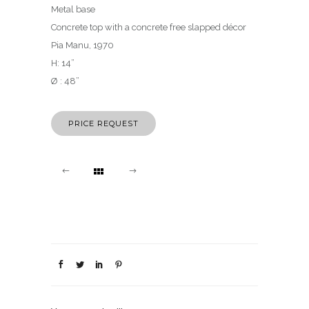
Metal base
Concrete top with a concrete free slapped décor
Pia Manu, 1970
H: 14”
Ø : 48”
PRICE REQUEST