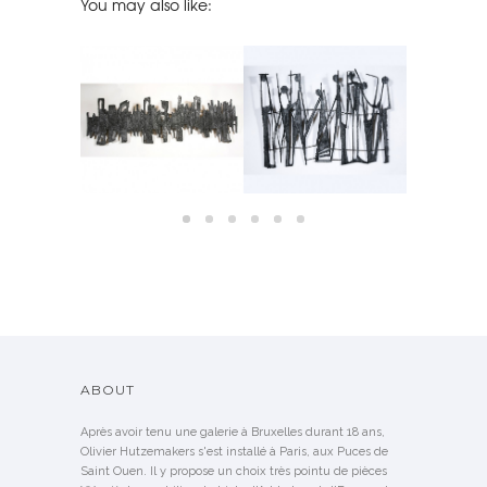
You may also like:
TED WALL
PEWTER WALL
PEWTER WALL
SIDEBOARD
BY PIA MANU
SCULPTURE BY PIA MANU
SCULPTURE BY PIA MANU
M
LD
SOLD
SOLD
S
ABOUT
Après avoir tenu une galerie à Bruxelles durant 18 ans,
Olivier Hutzemakers s'est installé à Paris, aux Puces de
Saint Ouen. Il y propose un choix très pointu de pièces