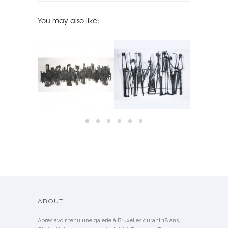
You may also like:
TED WALL
PEWTER WALL
PEWTER WALL
SIDEBOARD
BY PIA MANU
SCULPTURE BY PIA MANU
SCULPTURE BY PIA MANU
M
LD
SOLD
SOLD
S
ABOUT
Après avoir tenu une galerie à Bruxelles durant 18 ans,