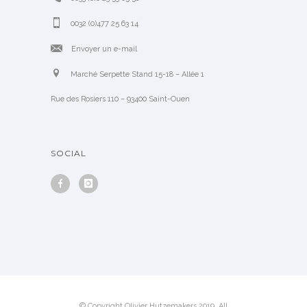
0032 (0)477 25 63 14
Envoyer un e-mail
Marché Serpette Stand 15-18 – Allée 1
Rue des Rosiers 110 – 93400 Saint-Ouen
SOCIAL
© Copyright Olivier Hutzemakers 2019. All