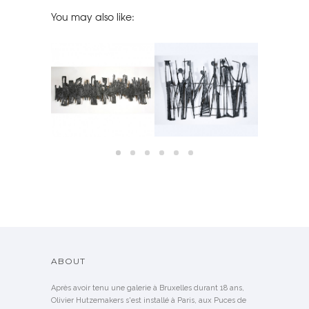
You may also like:
TED WALL
PEWTER WALL
PEWTER WALL
SIDEBOARD
BY PIA MANU
SCULPTURE BY PIA MANU
SCULPTURE BY PIA MANU
M
LD
SOLD
SOLD
S
ABOUT
Après avoir tenu une galerie à Bruxelles durant 18 ans,
Olivier Hutzemakers s'est installé à Paris, aux Puces de