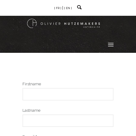
[ FR ]
[ EN ]
Firstname
Lastname