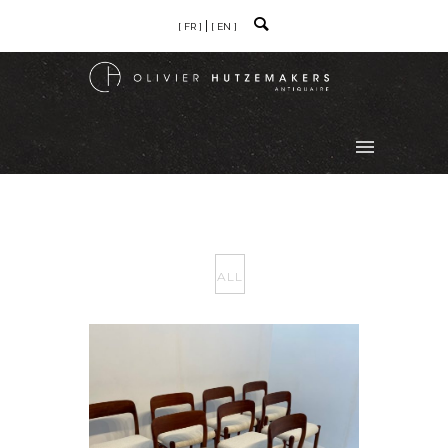
[ FR ]
[ EN ]
ALL
SET OF 8 CHAIRS BY NIELS