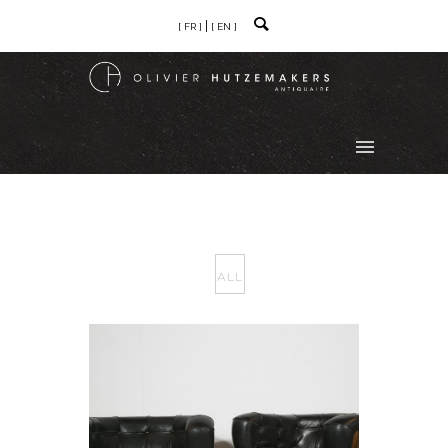
[ FR ]
[ EN ]
ALL
PAIR OF CHAIRS MARTIN