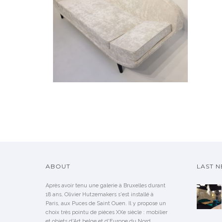
RARE SOFA OR DAYBED BY
FOLKE JANSSON
ABOUT
LAST 
Après avoir tenu une galerie à Bruxelles durant
18 ans, Olivier Hutzemakers s'est installé à
Paris, aux Puces de Saint Ouen. Il y propose un
choix très pointu de pièces XXe siècle : mobilier
et objets d'Art belge et d'Europe du Nord.