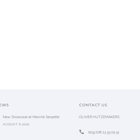
NEWS
CONTACT US
New Showcase at Marché Serpette
OLIVIER HUTZEMAKERS
AUGUST 6,2020
0033 (0)6 23 53 05 51