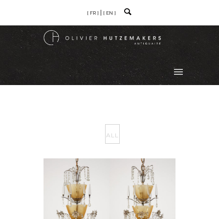
[ FR ]
[ EN ]
ALL
PAIR OF CHANDELIERS