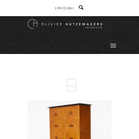
[ FR ]
[ EN ]
ALL
CARL MALMSTEN, “HAGA”