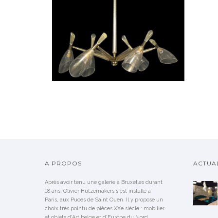
LUSTRE EN VERRE DE
MURANO, SEGUSO
VENDU
A PROPOS
ACTUAL
Après avoir tenu une galerie à Bruxelles durant
18 ans, Olivier Hutzemakers s'est installé à
Paris, aux Puces de Saint Ouen. Il y propose un
choix très pointu de pièces XXe siècle : mobilier
et objets d'Art belge et d'Europe du Nord.