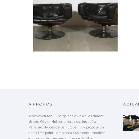
PAIRE DE FAUTEUILS DE
MARTIN GRIERSON
VENDU
A PROPOS
ACTUAL
Après avoir tenu une galerie à Bruxelles durant
18 ans, Olivier Hutzemakers s'est installé à
Paris, aux Puces de Saint Ouen. Il y propose un
choix très pointu de pièces XXe siècle : mobilier
et objets d'Art belge et d'Europe du Nord.