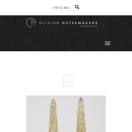
[ FR ]
[ EN ]
ALL
PAIRE D’OBÉLISQUE,