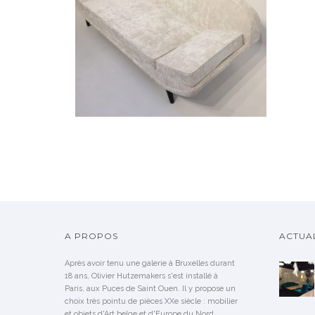
RARE SOFA OU LIT DE REPOS
PAR FOLKE JANSSON
A PROPOS
ACTUAL
Après avoir tenu une galerie à Bruxelles durant
18 ans, Olivier Hutzemakers s'est installé à
Paris, aux Puces de Saint Ouen. Il y propose un
choix très pointu de pièces XXe siècle : mobilier
et objets d'Art belge et d'Europe du Nord.