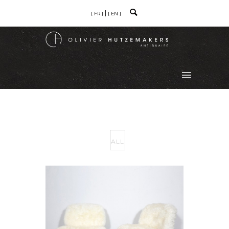
[ FR ]
[ EN ]
ALL
PAIRE DE FAUTEUILS, MODÈLE