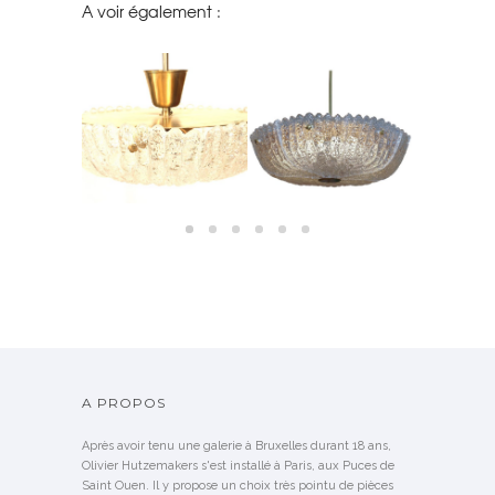
A voir également :
 BOUT DE
LUSTRE EN VERRE MOULÉ
PAIRES D’A
GNÉ GUY DE
SUSPENSIONS EN VERRE
SUÉDOIS ORREFORS –
CRISTAL D
NG
ORREFORS SUÈDE, 1950
1960
1
NDU
A PROPOS
Après avoir tenu une galerie à Bruxelles durant 18 ans,
Olivier Hutzemakers s'est installé à Paris, aux Puces de
Saint Ouen. Il y propose un choix très pointu de pièces