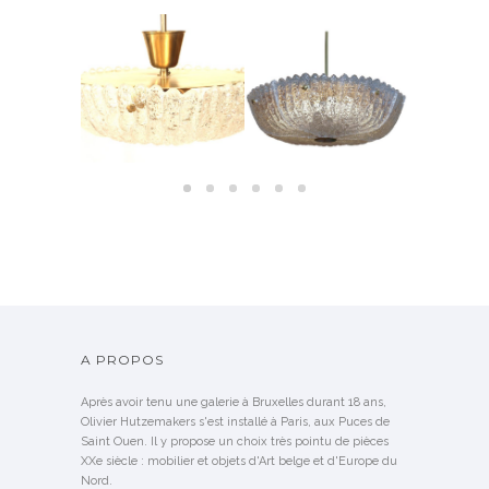
 BOUT DE
LUSTRE EN VERRE MOULÉ
PAIRES D’A
GNÉ GUY DE
SUSPENSIONS EN VERRE
SUÉDOIS ORREFORS –
CRISTAL D
NG
ORREFORS SUÈDE, 1950
1960
1
NDU
A PROPOS
Après avoir tenu une galerie à Bruxelles durant 18 ans,
Olivier Hutzemakers s'est installé à Paris, aux Puces de
Saint Ouen. Il y propose un choix très pointu de pièces
XXe siècle : mobilier et objets d'Art belge et d'Europe du
Nord.