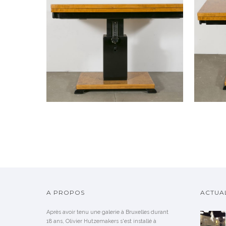
A PROPOS
ACTUAL
Après avoir tenu une galerie à Bruxelles durant
18 ans, Olivier Hutzemakers s'est installé à