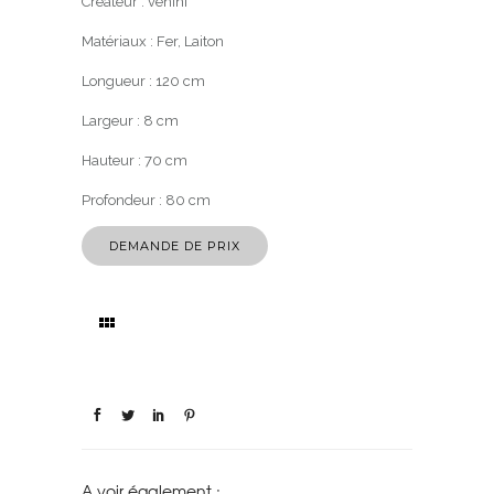
Créateur :
venini
Matériaux :
Fer, Laiton
Longueur :
120
cm
Largeur :
8
cm
Hauteur :
70
cm
Profondeur :
80
cm
DEMANDE DE PRIX
A voir également :