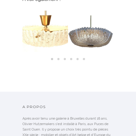
 BOUT DE
LUSTRE EN VERRE MOULÉ
PAIRES D’A
GNÉ GUY DE
SUSPENSIONS EN VERRE
SUÉDOIS ORREFORS –
CRISTAL D
NG
ORREFORS SUÈDE, 1950
1960
1
NDU
A PROPOS
Après avoir tenu une galerie à Bruxelles durant 18 ans,
Olivier Hutzemakers s'est installé à Paris, aux Puces de
Saint Ouen. Il y propose un choix très pointu de pièces
XXe siècle : mobilier et objets d'Art belge et d'Europe du