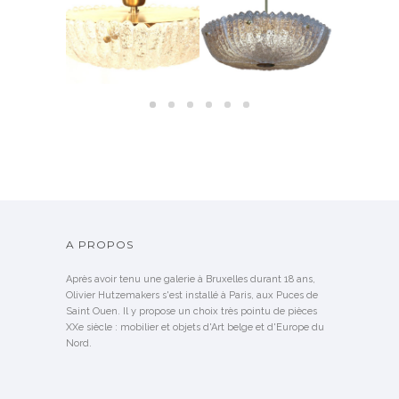
SUSPENSIONS EN VERRE
SUÉDOIS ORREFORS –
CRISTAL D
NG
ORREFORS SUÈDE, 1950
1960
1
NDU
A PROPOS
Après avoir tenu une galerie à Bruxelles durant 18 ans,
Olivier Hutzemakers s'est installé à Paris, aux Puces de
Saint Ouen. Il y propose un choix très pointu de pièces
XXe siècle : mobilier et objets d'Art belge et d'Europe du
Nord.