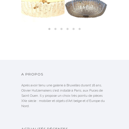
NDU
A PROPOS
Après avoir tenu une galerie à Bruxelles durant 18 ans,
Olivier Hutzemakers s'est installé à Paris, aux Puces de
Saint Ouen. Il y propose un choix très pointu de pièces
XXe siècle : mobilier et objets d'Art belge et d'Europe du
Nord.
ACTUALITÉS RÉCENTES