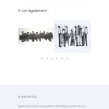
A voir également :
ÉCLAIRANT –
BAS RELIEF EN ÉTAIN DE
BAS RELIEF EN ÉTAIN DE
BAHUT SIG
MANU
PIA MANU
PIA MANU
VE
NDU
VENDU
VENDU
A PROPOS
Après avoir tenu une galerie à Bruxelles durant 18 ans,