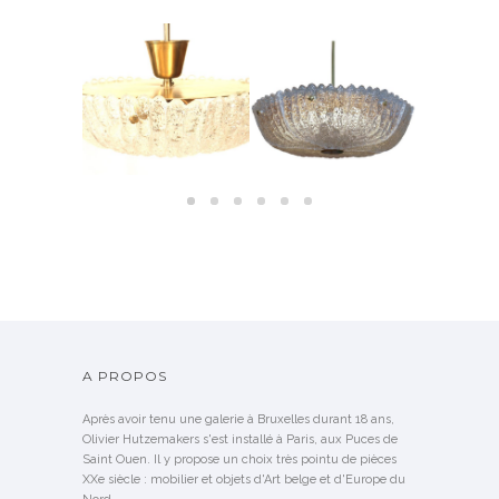
 BOUT DE
LUSTRE EN VERRE MOULÉ
PAIRES D’A
GNÉ GUY DE
SUSPENSIONS EN VERRE
SUÉDOIS ORREFORS –
CRISTAL D
NG
ORREFORS SUÈDE, 1950
1960
1
NDU
A PROPOS
Après avoir tenu une galerie à Bruxelles durant 18 ans,
Olivier Hutzemakers s'est installé à Paris, aux Puces de
Saint Ouen. Il y propose un choix très pointu de pièces
XXe siècle : mobilier et objets d'Art belge et d'Europe du