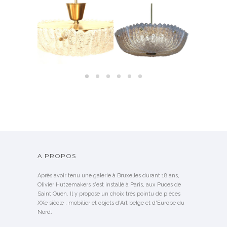
 BOUT DE
LUSTRE EN VERRE MOULÉ
PAIRES D’A
GNÉ GUY DE
SUSPENSIONS EN VERRE
SUÉDOIS ORREFORS –
CRISTAL D
NG
ORREFORS SUÈDE, 1950
1960
1
NDU
A PROPOS
Après avoir tenu une galerie à Bruxelles durant 18 ans,
Olivier Hutzemakers s'est installé à Paris, aux Puces de
Saint Ouen. Il y propose un choix très pointu de pièces
XXe siècle : mobilier et objets d'Art belge et d'Europe du
Nord.