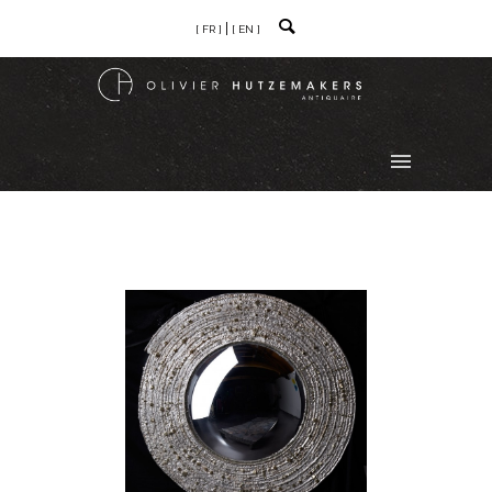
[ FR ]
[ EN ]
MIROIR SORCIÈRE
VENDU