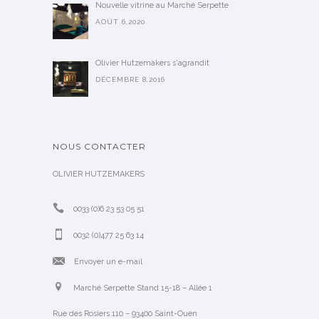
Nouvelle vitrine au Marché Serpette
AOÛT 6,2020
Olivier Hutzemakers s'agrandit
DÉCEMBRE 8,2016
NOUS CONTACTER
OLIVIER HUTZEMAKERS
0033 (0)6 23 53 05 51
0032 (0)477 25 63 14
Envoyer un e-mail
Marché Serpette Stand 15-18 – Allée 1
Rue des Rosiers 110 – 93400 Saint-Ouen